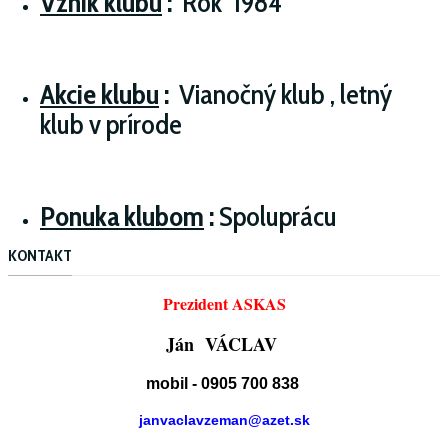
Vznik klubu
:
Rok 1984
Akcie klubu
:
Vianočný klub , letný
klub v prírode
Ponuka klubom
:
Spoluprácu
KONTAKT
Prezident ASKAS
Ján VÁCLAV
mobil - 0905 700 838
janvaclavzeman@azet.sk