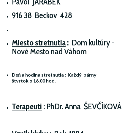
Pavol JARÁBEK
916 38 Beckov 428
Miesto stretnutia
:
Dom kultúry -
Nové Mesto nad Váhom
Deň a hodina stretnutia
:
Každý
párny
štvrtok o 16
.00 hod.
Terapeuti
:
PhDr. Anna ŠEVČÍKOVÁ