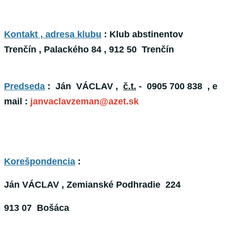
Kontakt , adresa klubu
:
Klub abstinentov
Trenčín
, Palackého 84 , 912 50 Trenčín
Predseda
: Ján VÁCLAV ,
č.t.
- 0905 700 838 ,
e
mail :
janvaclavzeman@azet.sk
Korešpondencia
:
Ján VÁCLAV , Zemianské Podhradie 224
913 07 Bošáca