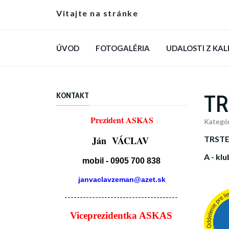
Vitajte na stránke
ÚVOD
FOTOGALÉRIA
UDALOSTI Z KA
TR
KONTAKT
Prezident ASKAS
Kategór
Ján VÁCLAV
TRSTE
A - kl
mobil - 0905 700 838
janvaclavzeman@azet.sk
-------------------------------------
Viceprezidentka ASKAS