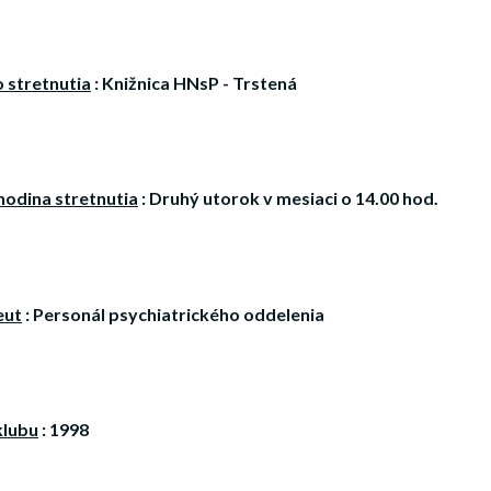
 stretnutia
: Knižnica HNsP - Trstená
hodina stretnutia
: Druhý utorok v mesiaci o 14.00 hod.
eut
: Personál psychiatrického oddelenia
klubu
: 1998