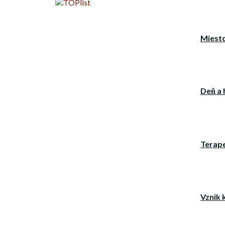
Miesto
Deň a 
Terap
Vznik 