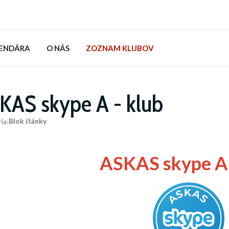
LENDÁRA
O NÁS
ZOZNAM KLUBOV
KAS skype A - klub
Blok články
ia:
ASKAS skype A 