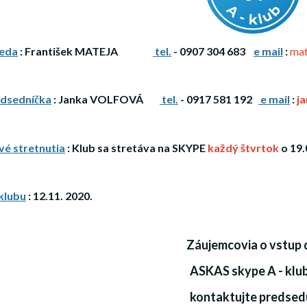
eda
: František MATEJA
tel.
- 0907 304 683
e mail
:
mat
dsedníčka
: Janka VOLFOVÁ
tel.
- 0917 581 192
e mail
:
j
é stretnutia
: Klub sa stretáva na SKYPE
každý štvrtok
o 19.
klubu
: 12.11. 2020.
Záujemcovia o vstup 
ASKAS skype A - klu
kontaktujte predsed