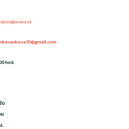
ejova@orava.sk
ankavankova35@gmail.com
00 hod.
do
bu
u.