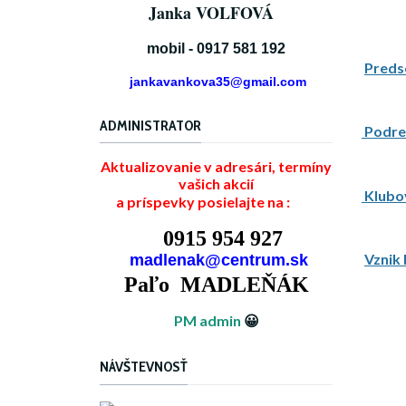
Janka VOLFOVÁ
mobil - 0917 581 192
Preds
jankavankova35@gmail.com
ADMINISTRATOR
Podre
Aktualizovanie v adresári, termíny
vašich akcií
Klubov
a príspevky posielajte na :
0915 954 927
Vznik 
madlenak@centrum.sk
Paľo MADLEŇÁK
PM admin
😀
NÁVŠTEVNOSŤ