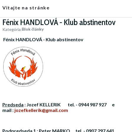
Vitajte na stránke
Fénix HANDLOVÁ - Klub abstinentov
Blok články
Kategória:
Fénix HANDLOVÁ -
Klub abstinentov
Predseda
: Jozef KELLERIK tel. - 0944 987 927 e
mail :
jozefkellerik@gmail.com
Podpredseda 1 : Peter MARKO tel. - 0907 297 641