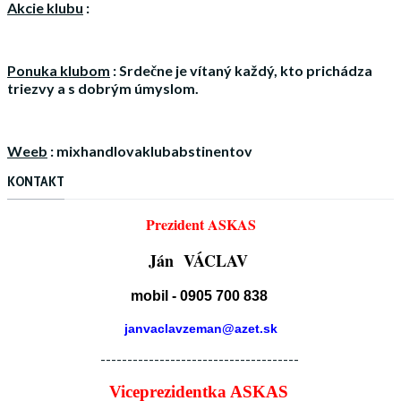
Akcie klubu
:
Ponuka klubom
:
Srdečne je vítaný každý, kto prichádza
triezvy a s dobrým úmyslom.
Weeb
: mixhandlovaklubabstinentov
KONTAKT
Prezident ASKAS
Ján VÁCLAV
mobil - 0905 700 838
janvaclavzeman@azet.sk
-------------------------------------
Viceprezidentka ASKAS