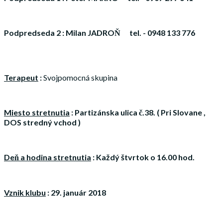
Podpredseda 2 : Milan JADROŇ tel. - 0948 133 776
Terapeut
:
Svojpomocná skupina
Miesto stretnutia
: Partizánska ulica č.38. ( Pri Slovane ,
DOS stredný vchod )
Deň a hodina stretnutia
: Každý štvrtok o 16.00 hod.
Vznik klubu
: 29. január 2018