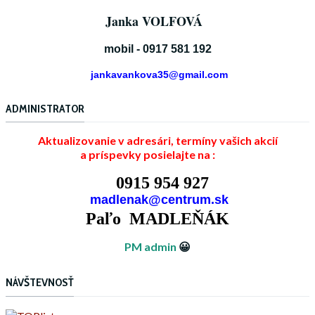
Janka VOLFOVÁ
mobil - 0917 581 192
jankavankova35@gmail.com
ADMINISTRATOR
Aktualizovanie v adresári, termíny vašich akcií
a príspevky posielajte na :
0915 954 927
madlenak@centrum.sk
Paľo MADLEŇÁK
PM admin
😀
NÁVŠTEVNOSŤ