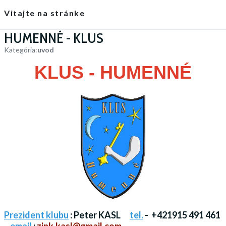
Vitajte na stránke
HUMENNÉ - KLUS
Kategória:
uvod
KLUS
-
HUMENNÉ
Prezident klubu
: Peter KASL
tel.
- +421915 491 461