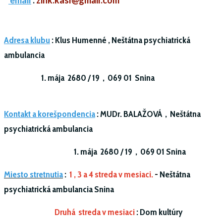
email
:
zink.kasl@gmail.com
Adresa klubu
:
Klus Humenné ,
Neštátna psychiatrická
ambulancia
1. mája 2680 / 19 ,
069 01 Snina
Kontakt a korešpondencia
:
MUDr. BALAŽOVÁ ,
Neštátna
psychiatrická ambulancia
1. mája 2680 / 19 ,
069 01 Snina
Miesto stretnutia
:
1 , 3 a 4 streda v mesiaci.
-
Neštátna
psychiatrická ambulancia Snina
Druhá streda v mesiaci
: Dom kultúry