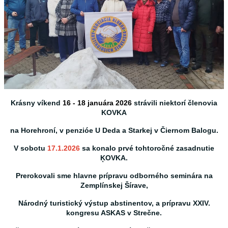
Krásny víkend
16 - 18 januára 2026
strávili niektorí členovia
KOVKA
na Horehroní, v penzióe U Deda a Starkej v Čiernom Balogu.
V sobotu
17.1.2026
sa konalo prvé tohtoročné zasadnutie
ĶOVKA.
Prerokovali sme hlavne prípravu odborného seminára na
Zemplínskej Šírave,
Národný turistický výstup abstinentov, a prípravu XXIV.
kongresu ASKAS v Strečne.