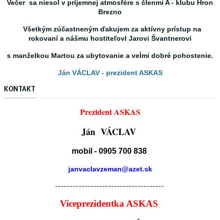
Večer sa niesol v príjemnej atmosfére s členmi A - klubu Hron
Brezno
Všetkým zúčastneným ďakujem za aktívny prístup na
rokovaní a nášmu hostiteľovl Jarovi Švantnerovi
s manželkou Martou za ubytovanie a veĺmi dobré pohostenie.
Ján VÁCLAV - prezident ASKAS
KONTAKT
Prezident ASKAS
Ján VÁCLAV
mobil - 0905 700 838
janvaclavzeman@azet.sk
-------------------------------------
Viceprezidentka ASKAS