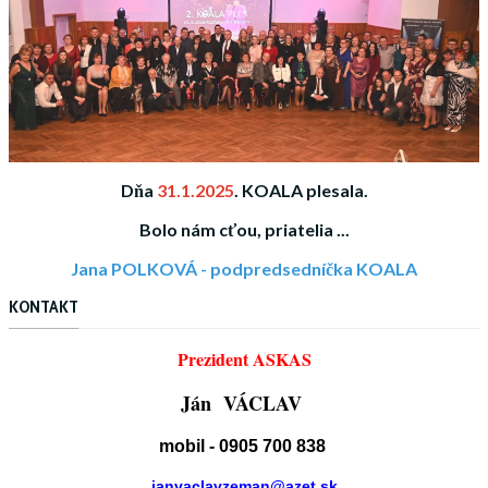
Dňa
31.1.2025
. KOALA plesala.
Bolo nám cť
ou, priatelia ...
Jana POLKOVÁ - podpredsedníčka KOALA
KONTAKT
Prezident ASKAS
Ján VÁCLAV
mobil - 0905 700 838
janvaclavzeman@azet.sk