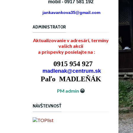
mobil - 0917 581 192
jankavankova35@gmail.com
ADMINISTRATOR
Aktualizovanie v adresári, termíny
vašich akcií
a príspevky posielajte na :
0915 954 927
madlenak@centrum.sk
Paľo MADLEŇÁK
PM admin
😀
NÁVŠTEVNOSŤ