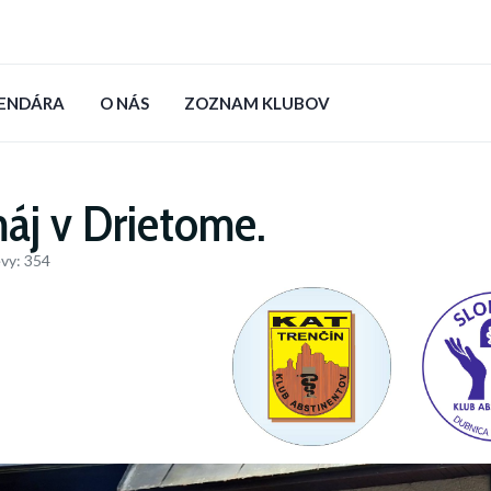
LENDÁRA
O NÁS
ZOZNAM KLUBOV
máj v Drietome.
vy: 354