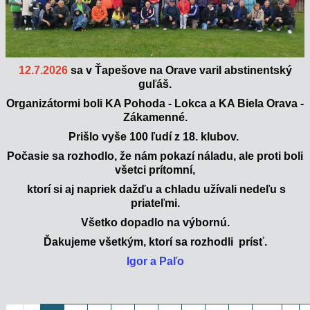
12.7.2026
sa v Ťapešove na Orave varil abstinentský
guľáš.
Organizátormi boli KA Pohoda - Lokca a KA Biela Orava -
Zákamenné.
Prišlo vyše 100 ľudí z 18. klubov.
Počasie sa rozhodlo, že nám pokazí náladu, ale proti boli
všetci prítomní,
ktorí si aj napriek dažďu a chladu užívali nedeľu s
priateľmi.
Všetko dopadlo na výbornú.
Ďakujeme všetkým, ktorí sa rozhodli prísť.
Igor a Paľo