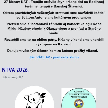
27 členov KAT - Trenčín strávilo štyri krásne dni na Rodinnej
terénnej terapii v Banskej Štiavnici.
Okrem pravidelných večerných stretnutí sme navštívili kaštieľ
vo Svätom Antone
aj s kultúrnym programom.
Prezreli sme si
botanickú záhradu aj koncert kolegu Roba
Miklu.
Náučný chodník Glanzenberg a prehľad u Starého
hradu.
Roztočili sme to na oldies párty.
Krásny víkend sme ukončili
výstupom na Kalváriu.
Ďakujem všetkým účastníkom za krásne prežitý víkend.
Ján VÁCLAV - predseda klubu
NTVA 2026.
Návštevy: 87