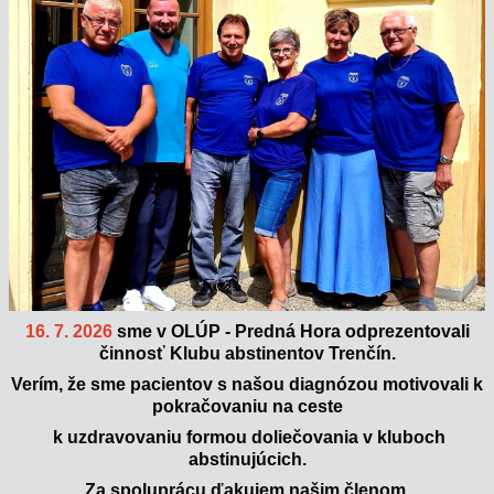
16. 7. 2026
sme v OLÚP - Predná Hora odprezentovali
činnosť Klubu abstinentov Trenčín.
Verím, že sme pacientov s našou diagnózou motivovali k
pokračovaniu na ceste
k uzdravovaniu formou doliečovania v kluboch
abstinujúcich.
Za spoluprácu ďakujem našim členom.