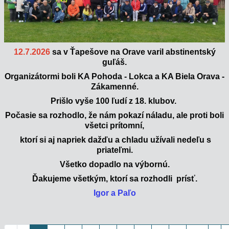
12.7.2026
sa v Ťapešove na Orave varil abstinentský
guľáš.
Organizátormi boli KA Pohoda - Lokca a KA Biela Orava -
Zákamenné.
Prišlo vyše 100 ľudí z 18. klubov.
Počasie sa rozhodlo, že nám pokazí náladu, ale proti boli
všetci prítomní,
ktorí si aj napriek dažďu a chladu užívali nedeľu s
priateľmi.
Všetko dopadlo na výbornú.
Ďakujeme všetkým, ktorí sa rozhodli prísť.
Igor a Paľo