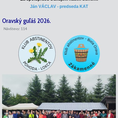
Ján VÁCLAV - predseda KAT
Oravský guľáš 2026.
Návštevy: 114