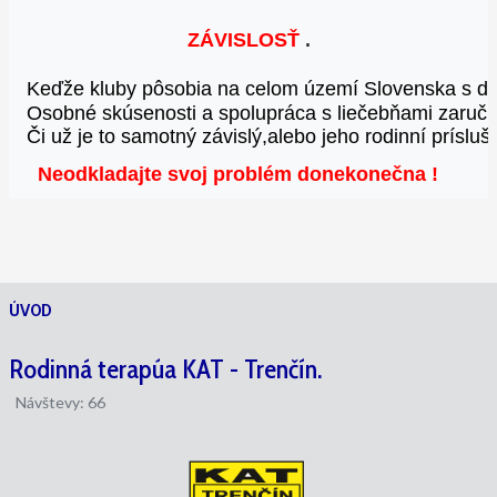
ZÁVISLOSŤ
 .
Keďže kluby pôsobia na celom území Slovenska 
s d
Osobné skúsenosti a spolupráca s liečebňami 
zaruču
Či už je to samotný závislý,alebo jeho rodinní príslušn
Neodkladajte svoj problém donekonečna
!
ÚVOD
Rodinná terapúa KAT - Trenčín.
Návštevy: 66