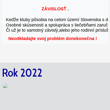
ZÁVISLOSŤ
 .
Keďže kluby pôsobia na celom území Slovenska 
s d
Osobné skúsenosti a spolupráca s liečebňami 
zaruču
Či už je to samotný závislý,alebo jeho rodinní príslušn
Neodkladajte svoj problém donekonečna
!
Rok 2022