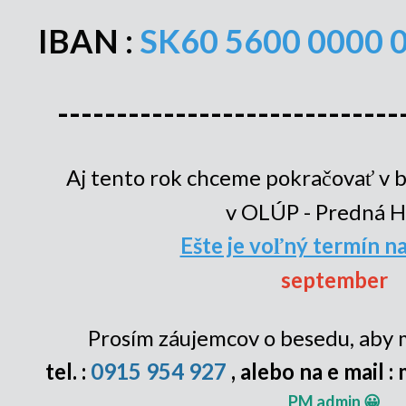
IBAN :
SK60 5600 0000 
-----------------------------
Aj tento rok chceme pokračovať v 
v OLÚP - Predná H
Ešte je voľný termín na
september
Prosím záujemcov o besedu, aby 
tel. :
0915 954 927
, alebo na e mail :
PM admin 😀