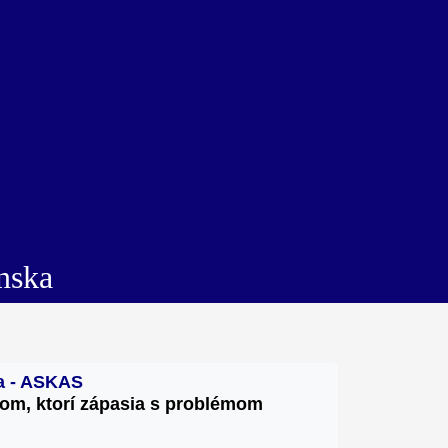
nska
ka - ASKAS
om, 
ktorí zápasia s problémom 