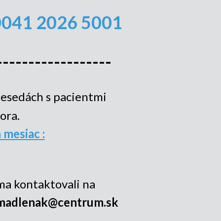
0041 2026 5001
------------------
besedách s pacientmi
ora.
 mesiac :
ma kontaktovali na
madlenak@centrum.sk