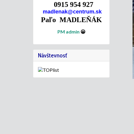
0915 954 927
madlenak@centrum.sk
Paľo MADLEŇÁK
PM admin
😀
Návštevnosť