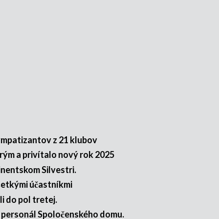
ympatizantov z 21 klubov
rým a privítalo nový rok 2025
nentskom Silvestri.
etkými účastníkmi
i do pol tretej.
u personál Spoločenského domu.