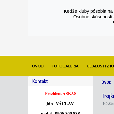
Keďže kluby pôsobia na
Osobné skúsenosti a
ÚVOD
FOTOGALÉRIA
UDALOSTI Z 
Kontakt
ÚVOD
Prezident ASKAS
Trojk
Ján VÁCLAV
Návšte
mobil - 0905 700 838