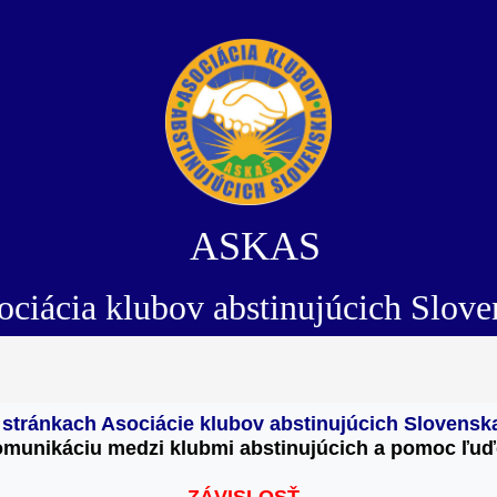
ASKAS
ciácia klubov abstinujúcich Slove
a stránkach Asociácie klubov abstinujúcich Slovens
omunikáciu medzi klubmi abstinujúcich 
a pomoc ľuď