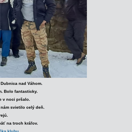
- Dubnica nad Váhom.
 Bolo fantasticky.
 v noci pršalo.
nám svietilo celý deň.
ejú.
äť na troch kráľov.
čka klubu