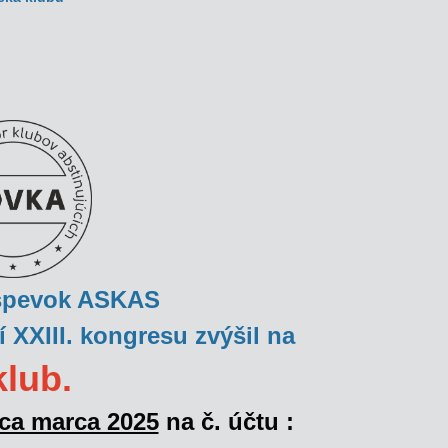
íspevok ASKAS
 XXIII. kongresu
zvýšil na
klub.
ca marca 2025
na č. účtu :