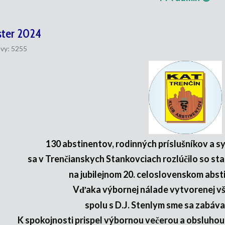
ster 2024
vy: 5255
130 abstinentov, rodinných príslušníkov a s
sa v Trenčianskych Stankovciach rozlúčilo so sta
na jubilejnom 20. celoslovenskom absti
Vďaka výbornej nálade vytvorenej vš
spolu s D.J. Stenlym sme sa zabával
K spokojnosti prispel výbornou večerou a obsluho