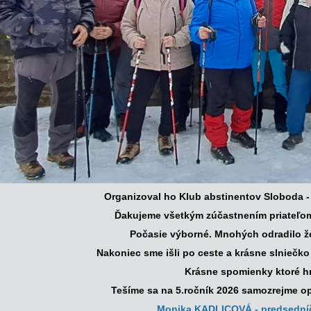
Organizoval ho Klub abstinentov Sloboda 
Ďakujeme všetkým zúčastnením priateľom.
Počasie výborné. Mnohých odradilo že
Nakoniec sme išli po ceste a krásne slniečko 
Krásne spomienky ktoré hr
Tešíme sa na 5.ročník 2026 samozrejme op
Monika KADLICOVÁ - predsední