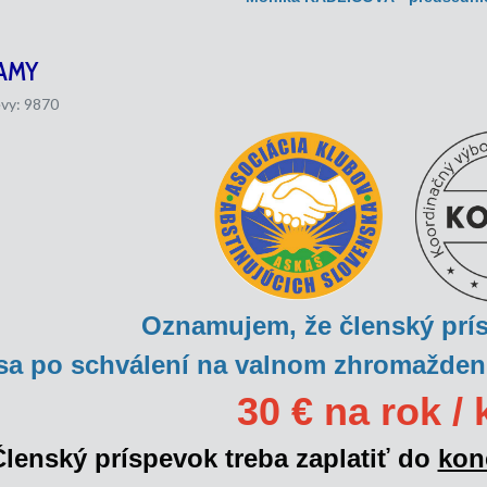
AMY
vy: 9870
Oznamujem, že členský pr
sa
po schválení na valnom zhromaždení
30 € na rok / 
Členský príspevok treba zaplatiť do
kon