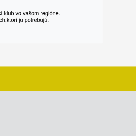
ší klub vo vašom regióne.
h,ktorí ju potrebujú.
 