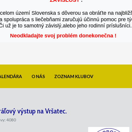
ZÁVISLOSŤ
 .
 celom území Slovenska 
s dôverou sa obráťte na najbliž
 spolupráca s liečebňami 
zaručujú účinnú pomoc pre týc
Či už je to samotný závislý,alebo jeho rodinní príslušníci.
Neodkladajte svoj problém donekonečna
!
KALENDÁRA
O NÁS
ZOZNAM KLUBOV
ráľový výstup na Vršatec.
vy: 4080