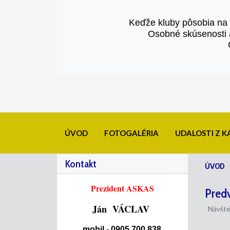
Keďže kluby pôsobia na
Osobné skúsenosti a
ÚVOD
FOTOGALÉRIA
UDALOSTI Z 
Kontakt
ÚVOD
Prezident ASKAS
Predv
Ján VÁCLAV
Návšte
mobil - 0905 700 838