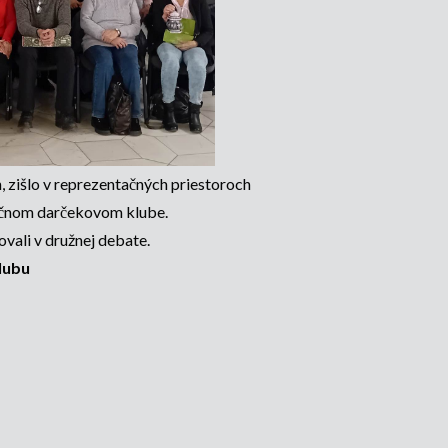
, zišlo v reprezentačných priestoroch
očnom darčekovom klube.
ali v družnej debate.
lubu