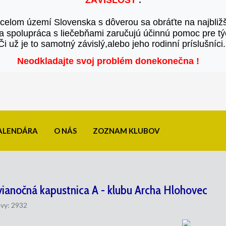
ZÁVISLOSŤ
 .
 celom území Slovenska 
s dôverou sa obráťte na najbliž
 spolupráca s liečebňami 
zaručujú účinnú pomoc pre týc
Či už je to samotný závislý,alebo jeho rodinní príslušníci.
Neodkladajte svoj problém donekonečna
!
KALENDÁRA
O NÁS
ZOZNAM KLUBOV
ianočná kapustnica A - klubu Archa Hlohovec
vy: 2932