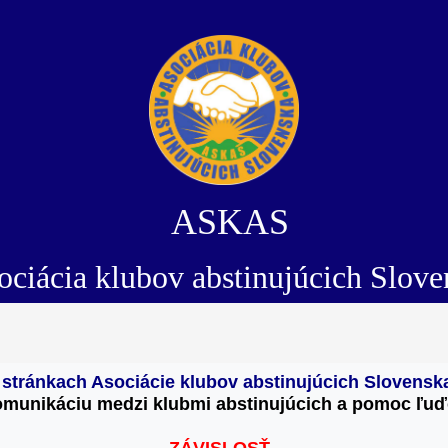
ASKAS
ciácia klubov abstinujúcich Slove
a stránkach Asociácie klubov abstinujúcich Slovens
omunikáciu medzi klubmi abstinujúcich 
a pomoc ľuď