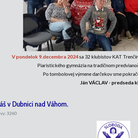
V pondelok 9.decembra 2024
sa 32 klubistov KAT Trenčín
Piaristického gymnázia na tradičnom predvian
Po tombolovej výmene darčekov sme pokračov
Ján VÁCLAV - predseda k
áš v Dubnici nad Váhom.
vy: 3260