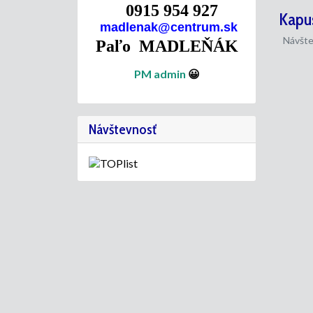
0915 954 927
Kapu
madlenak@centrum.sk
Návšte
Paľo MADLEŇÁK
PM admin
😀
Návštevnosť