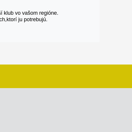
ší klub vo vašom regióne.
h,ktorí ju potrebujú.
 