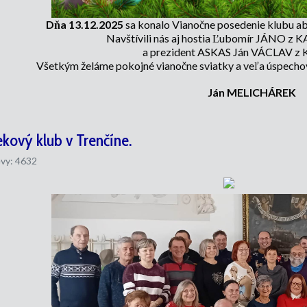
Dňa 13.12.2025
sa konalo Vianočne posedenie klubu a
Navštívili nás aj hostia Ľubomír JÁNO z
a prezident ASKAS Ján VÁCLAV z K
Všetkým želáme pokojné vianočne sviatky a veľa úspechov 
Ján MELICHÁREK
kový klub v Trenčíne.
vy: 4632