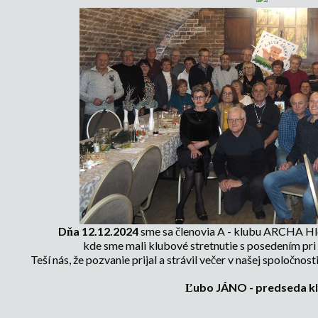
Dňa 12.12.2024
sme sa členovia A - klubu ARCHA Hloh
kde sme mali klubové stretnutie s posedením pri 
Teší nás, že pozvanie prijal a strávil večer v našej spoločn
Ľubo JÁNO - predseda k