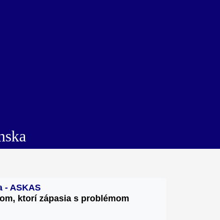
nska
ka - ASKAS
om, 
ktorí zápasia s problémom 