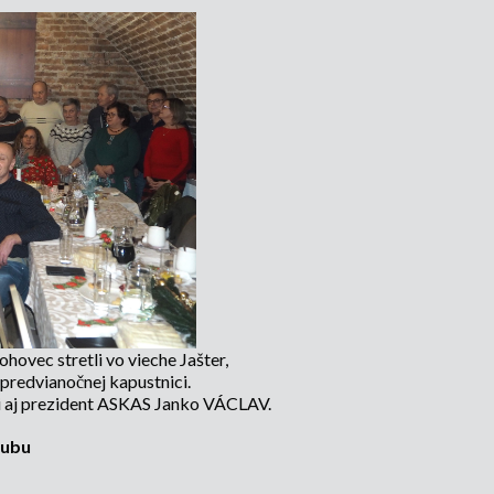
ovec stretli vo vieche Jašter,
predvianočnej kapustnici.
osti aj prezident ASKAS Janko VÁCLAV.
lubu