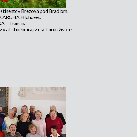
bstinentov Brezová pod Bradlom.
 KA ARCHA Hlohovec
AT Trenčín.
v abstinencii aj v osobnom živote.